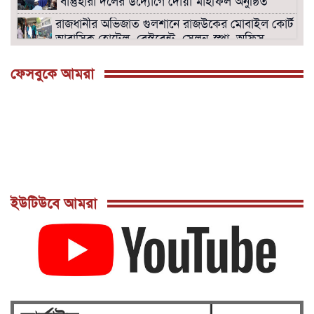
বাস্তুহারা দলের উদ্যোগে দোয়া মাহফিল অনুষ্ঠিত
রাজধানীর অভিজাত গুলশানে রাজউকের মোবাইল কোর্ট।
আবাসিক হোটেল, রেস্টুরেন্ট, সেলুন-স্পা, অফিস
সিলগালা।
ফেসবুকে আমরা
বনানীতে রাজউকের উচ্ছেদ অভিযানে হোটেল,
রেস্টুরেন্ট, অফিস সীল গালা ও অপসারণে অঙ্গীকার
নামা গ্রহণ।
সংসদ ভবনের দক্ষিন প্লাজায় ওসমান হাদির জানাজা
শনিবার দুপুর দুইটায়
পল্লবীতে ৭৩ রাউন্ড গুলিসহ তিনটি বিদেশি
পিস্তল উদ্ধার
মিরপুরে রাজউকের মোবাইল কোর্টে ৭টি ভবনে উচ্ছেদ
ইউটিউবে আমরা
: ৭লক্ষ টাকা জরিমানাসহ বৈদ্যুতিক মিটার জব্দ
গুলশানে রাজউকের মোবাইল কোর্টে ৭টি হোটেল ও
সেলুন সীলগালা, ৯ নারী ও ৫ পুরুষ আটক
রাজধানীর মানিকদী ও মাটিকাটায় রাজউক এর
মোবাইল কোর্ট ও বৈদ্যুতিক মিটার জব্দ।।
ঢাকা ১৭ আসনে নির্বাচন প্রার্থীতা প্রত্যাশী বিএনপি'র