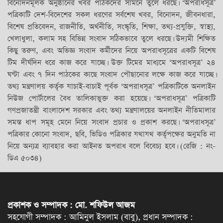
বিনোদনমূলক অনুষ্ঠানের খবর পাঠকদের সামনে তুলে ধরছে। ‘অপরাধসূত্র’
পত্রিকাটি দেশ-বিদেশের সকল ধরণের সর্বশেষ খবর, বিনোদন, জীবনধারা,
বিশেষ প্রতিবেদন, রাজনীতি, অর্থনীতি, সংস্কৃতি, শিক্ষা, তথ্য-প্রযুক্তি, স্বাস্থ্য,
খেলাধুলা, কলাম সহ বিভিন্ন সংবাদ সঠিকভাবে তুলে ধরছে। উদ্যমী শিক্ষিত
কিছু তরুণ, এবং অভিজ্ঞ সংবাদ কর্মীদের নিয়ে অপরাধসূত্রের একটি বিশেষ
টিম দীর্ঘদিন ধরে কাজ করে যাচ্ছে। উক্ত টিমের মাধ্যমে ‘অপরাধসূত্র’ ২৪
ঘন্টা এবং ৭ দিন পাঠকের কাছে সংবাদ পৌছানোর লক্ষে কাজ করে যাচ্ছে।
তথ্য মন্ত্রণালয় কর্তৃক যাচাই-বাচাই পূর্বক ‘অপরাধসূত্র’ পত্রিকাটিকে অনলাইন
নিউজ পোর্টালের বৈধ তালিকাভুক্ত করা হয়েছে। ‘অপরাধসূত্র’ পত্রিকাটি
গণপ্রজাতন্ত্রী বাংলাদেশ সরকার এবং তথ্য মন্ত্রণালয়ের অনলাইন নীতিমালার
সমস্ত ধাপ সমূহ মেনে নিয়ে সংবাদ প্রচার ও প্রকাশ করছে। ‘অপরাধসূত্র’
পত্রিকার কোনো সংবাদ, ছবি, ভিডিও পত্রিকার যথাযথ কর্তৃপক্ষের অনুমতি না
নিয়ে অন্যত্র ব্যাবহার করা আইনত অপরাধ বলে বিবেচ্য হবে। (রেজি : নং-
ডিএ ৫০৩৪)
প্রকাশক ও সম্পাদক : মো. শফিউল আজম
সহযোগী সম্পাদক : আমিনুল ইসলাম (বাবু), প্রধান সম্পাদক :