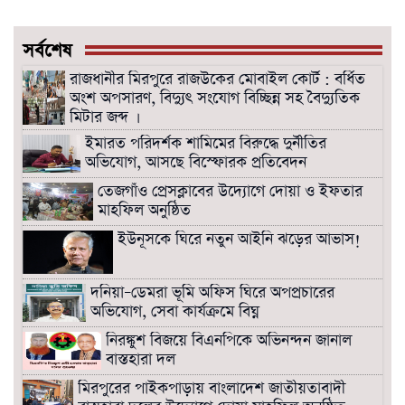
সর্বশেষ
রাজধানীর মিরপুরে রাজউকের মোবাইল কোর্ট : বর্ধিত
অংশ অপসারণ, বিদ্যুৎ সংযোগ বিচ্ছিন্ন সহ বৈদ্যুতিক
মিটার জব্দ ।
ইমারত পরিদর্শক শামিমের বিরুদ্ধে দুর্নীতির
অভিযোগ, আসছে বিস্ফোরক প্রতিবেদন
তেজগাঁও প্রেসক্লাবের উদ্যোগে দোয়া ও ইফতার
মাহফিল অনুষ্ঠিত
ইউনূসকে ঘিরে নতুন আইনি ঝড়ের আভাস!
দনিয়া–ডেমরা ভূমি অফিস ঘিরে অপপ্রচারের
অভিযোগ, সেবা কার্যক্রমে বিঘ্ন
নিরঙ্কুশ বিজয়ে বিএনপিকে অভিনন্দন জানাল
বাস্তহারা দল
মিরপুরের পাইকপাড়ায় বাংলাদেশ জাতীয়তাবাদী