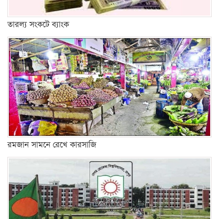
তারল্য সংকটে ব্যাংক
রমজান সামনে রেখে কারসাজি