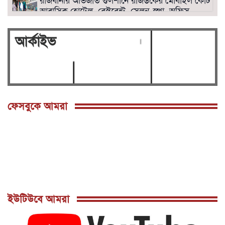
রাজধানীর অভিজাত গুলশানে রাজউকের মোবাইল কোর্ট।
আবাসিক হোটেল, রেস্টুরেন্ট, সেলুন-স্পা, অফিস
সিলগালা।
বনানীতে রাজউকের উচ্ছেদ অভিযানে হোটেল,
আর্কাইভ
রেস্টুরেন্ট, অফিস সীল গালা ও অপসারণে অঙ্গীকার
নামা গ্রহণ।
সংসদ ভবনের দক্ষিন প্লাজায় ওসমান হাদির জানাজা
শনিবার দুপুর দুইটায়
পল্লবীতে ৭৩ রাউন্ড গুলিসহ তিনটি বিদেশি
ফেসবুকে আমরা
পিস্তল উদ্ধার
মিরপুরে রাজউকের মোবাইল কোর্টে ৭টি ভবনে উচ্ছেদ
: ৭লক্ষ টাকা জরিমানাসহ বৈদ্যুতিক মিটার জব্দ
গুলশানে রাজউকের মোবাইল কোর্টে ৭টি হোটেল ও
সেলুন সীলগালা, ৯ নারী ও ৫ পুরুষ আটক
রাজধানীর মানিকদী ও মাটিকাটায় রাজউক এর
মোবাইল কোর্ট ও বৈদ্যুতিক মিটার জব্দ।।
ইউটিউবে আমরা
ঢাকা ১৭ আসনে নির্বাচন প্রার্থীতা প্রত্যাশী বিএনপি'র
ত্যাগী যুব নেতা মাহমুদুল আলম সোহাগ।