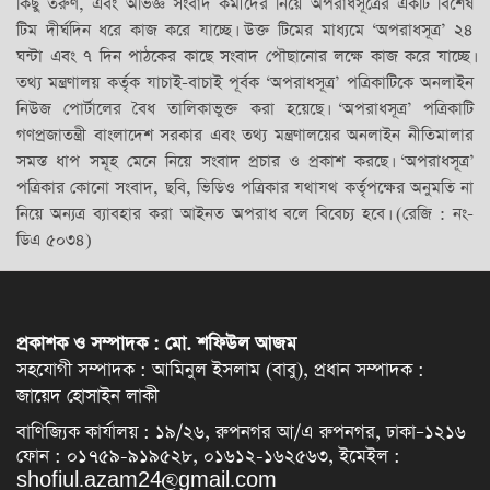
কিছু তরুণ, এবং অভিজ্ঞ সংবাদ কর্মীদের নিয়ে অপরাধসূত্রের একটি বিশেষ
টিম দীর্ঘদিন ধরে কাজ করে যাচ্ছে। উক্ত টিমের মাধ্যমে ‘অপরাধসূত্র’ ২৪
ঘন্টা এবং ৭ দিন পাঠকের কাছে সংবাদ পৌছানোর লক্ষে কাজ করে যাচ্ছে।
তথ্য মন্ত্রণালয় কর্তৃক যাচাই-বাচাই পূর্বক ‘অপরাধসূত্র’ পত্রিকাটিকে অনলাইন
নিউজ পোর্টালের বৈধ তালিকাভুক্ত করা হয়েছে। ‘অপরাধসূত্র’ পত্রিকাটি
গণপ্রজাতন্ত্রী বাংলাদেশ সরকার এবং তথ্য মন্ত্রণালয়ের অনলাইন নীতিমালার
সমস্ত ধাপ সমূহ মেনে নিয়ে সংবাদ প্রচার ও প্রকাশ করছে। ‘অপরাধসূত্র’
পত্রিকার কোনো সংবাদ, ছবি, ভিডিও পত্রিকার যথাযথ কর্তৃপক্ষের অনুমতি না
নিয়ে অন্যত্র ব্যাবহার করা আইনত অপরাধ বলে বিবেচ্য হবে। (রেজি : নং-
ডিএ ৫০৩৪)
প্রকাশক ও সম্পাদক : মো. শফিউল আজম
সহযোগী সম্পাদক : আমিনুল ইসলাম (বাবু), প্রধান সম্পাদক :
জায়েদ হোসাইন লাকী
বাণিজ্যিক কার্যালয় : ১৯/২৬, রুপনগর আ/এ রুপনগর, ঢাকা–১২১৬
ফোন : ০১৭৫৯-৯১৯৫২৮, ০১৬১২-১৬২৫৬৩, ইমেইল :
shofiul.azam24@gmail.com