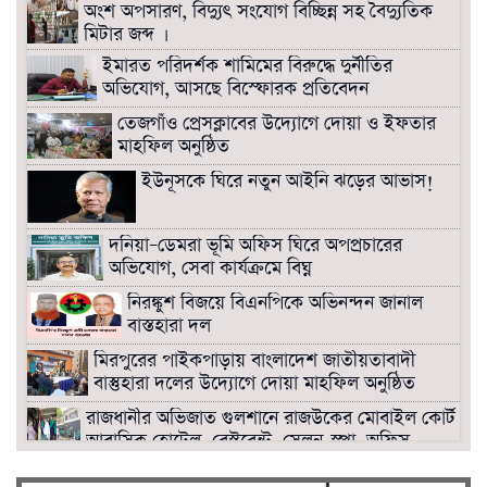
অংশ অপসারণ, বিদ্যুৎ সংযোগ বিচ্ছিন্ন সহ বৈদ্যুতিক
মিটার জব্দ ।
ইমারত পরিদর্শক শামিমের বিরুদ্ধে দুর্নীতির
অভিযোগ, আসছে বিস্ফোরক প্রতিবেদন
তেজগাঁও প্রেসক্লাবের উদ্যোগে দোয়া ও ইফতার
মাহফিল অনুষ্ঠিত
ইউনূসকে ঘিরে নতুন আইনি ঝড়ের আভাস!
দনিয়া–ডেমরা ভূমি অফিস ঘিরে অপপ্রচারের
অভিযোগ, সেবা কার্যক্রমে বিঘ্ন
নিরঙ্কুশ বিজয়ে বিএনপিকে অভিনন্দন জানাল
বাস্তহারা দল
মিরপুরের পাইকপাড়ায় বাংলাদেশ জাতীয়তাবাদী
বাস্তুহারা দলের উদ্যোগে দোয়া মাহফিল অনুষ্ঠিত
রাজধানীর অভিজাত গুলশানে রাজউকের মোবাইল কোর্ট।
আবাসিক হোটেল, রেস্টুরেন্ট, সেলুন-স্পা, অফিস
সিলগালা।