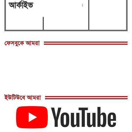
বনানীতে রাজউকের উচ্ছেদ অভিযানে হোটেল,
আর্কাইভ
রেস্টুরেন্ট, অফিস সীল গালা ও অপসারণে অঙ্গীকার
নামা গ্রহণ।
সংসদ ভবনের দক্ষিন প্লাজায় ওসমান হাদির জানাজা
শনিবার দুপুর দুইটায়
পল্লবীতে ৭৩ রাউন্ড গুলিসহ তিনটি বিদেশি
ফেসবুকে আমরা
পিস্তল উদ্ধার
মিরপুরে রাজউকের মোবাইল কোর্টে ৭টি ভবনে উচ্ছেদ
: ৭লক্ষ টাকা জরিমানাসহ বৈদ্যুতিক মিটার জব্দ
গুলশানে রাজউকের মোবাইল কোর্টে ৭টি হোটেল ও
সেলুন সীলগালা, ৯ নারী ও ৫ পুরুষ আটক
রাজধানীর মানিকদী ও মাটিকাটায় রাজউক এর
মোবাইল কোর্ট ও বৈদ্যুতিক মিটার জব্দ।।
ইউটিউবে আমরা
ঢাকা ১৭ আসনে নির্বাচন প্রার্থীতা প্রত্যাশী বিএনপি'র
ত্যাগী যুব নেতা মাহমুদুল আলম সোহাগ।