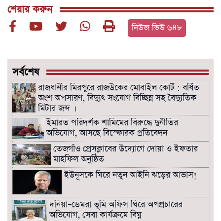
শেয়ার করুন
নিউজ ভিউ ৬৪৮
সর্বশেষ
রাজধানীর মিরপুরে রাজউকের মোবাইল কোর্ট : বর্ধিত
অংশ অপসারণ, বিদ্যুৎ সংযোগ বিচ্ছিন্ন সহ বৈদ্যুতিক
মিটার জব্দ ।
ইমারত পরিদর্শক শামিমের বিরুদ্ধে দুর্নীতির
অভিযোগ, আসছে বিস্ফোরক প্রতিবেদন
তেজগাঁও প্রেসক্লাবের উদ্যোগে দোয়া ও ইফতার
মাহফিল অনুষ্ঠিত
ইউনূসকে ঘিরে নতুন আইনি ঝড়ের আভাস!
দনিয়া–ডেমরা ভূমি অফিস ঘিরে অপপ্রচারের
অভিযোগ, সেবা কার্যক্রমে বিঘ্ন