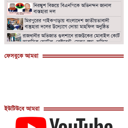
নিরঙ্কুশ বিজয়ে বিএনপিকে অভিনন্দন জানাল
বাস্তহারা দল
মিরপুরের পাইকপাড়ায় বাংলাদেশ জাতীয়তাবাদী
বাস্তুহারা দলের উদ্যোগে দোয়া মাহফিল অনুষ্ঠিত
রাজধানীর অভিজাত গুলশানে রাজউকের মোবাইল কোর্ট।
আবাসিক হোটেল, রেস্টুরেন্ট, সেলুন-স্পা, অফিস
সিলগালা।
ফেসবুকে আমরা
বনানীতে রাজউকের উচ্ছেদ অভিযানে হোটেল,
রেস্টুরেন্ট, অফিস সীল গালা ও অপসারণে অঙ্গীকার
নামা গ্রহণ।
সংসদ ভবনের দক্ষিন প্লাজায় ওসমান হাদির জানাজা
শনিবার দুপুর দুইটায়
পল্লবীতে ৭৩ রাউন্ড গুলিসহ তিনটি বিদেশি
পিস্তল উদ্ধার
মিরপুরে রাজউকের মোবাইল কোর্টে ৭টি ভবনে উচ্ছেদ
ইউটিউবে আমরা
: ৭লক্ষ টাকা জরিমানাসহ বৈদ্যুতিক মিটার জব্দ
গুলশানে রাজউকের মোবাইল কোর্টে ৭টি হোটেল ও