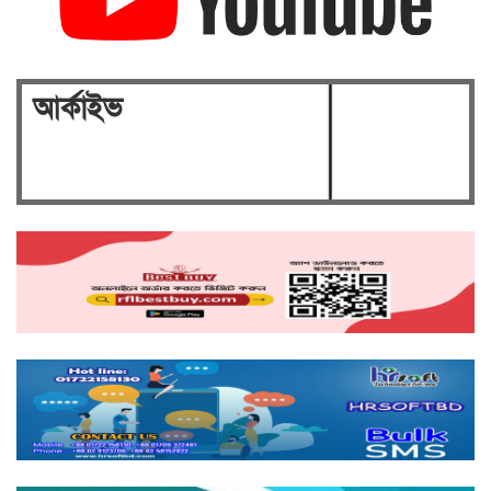
সেলুন সীলগালা, ৯ নারী ও ৫ পুরুষ আটক
রাজধানীর মানিকদী ও মাটিকাটায় রাজউক এর
মোবাইল কোর্ট ও বৈদ্যুতিক মিটার জব্দ।।
ঢাকা ১৭ আসনে নির্বাচন প্রার্থীতা প্রত্যাশী বিএনপি'র
আর্কাইভ
ত্যাগী যুব নেতা মাহমুদুল আলম সোহাগ।