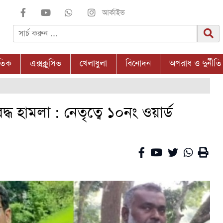
আর্কাইভ
াতিক
এক্সক্লুসিভ
খেলাধুলা
বিনোদন
অপরাধ ও দুর্নীতি
 হামলা : নেতৃত্বে ১০নং ওয়ার্ড