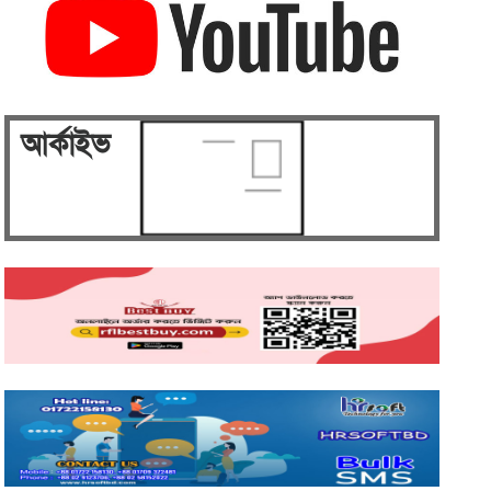
জব্দ
গুলশানে রাজউকের মোবাইল কোর্টে ৭টি হোটেল ও
সেলুন সীলগালা, ৯ নারী ও ৫ পুরুষ আটক
রাজধানীর মানিকদী ও মাটিকাটায় রাজউক এর
মোবাইল কোর্ট ও বৈদ্যুতিক মিটার জব্দ।।
আর্কাইভ
ঢাকা ১৭ আসনে নির্বাচন প্রার্থীতা প্রত্যাশী
বিএনপি'র ত্যাগী যুব নেতা মাহমুদুল আলম সোহাগ।