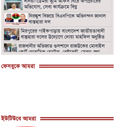
দনিয়া–ডেমরা ভূমি অফিস ঘিরে অপপ্রচারের
অভিযোগ, সেবা কার্যক্রমে বিঘ্ন
নিরঙ্কুশ বিজয়ে বিএনপিকে অভিনন্দন জানাল
বাস্তহারা দল
মিরপুরের পাইকপাড়ায় বাংলাদেশ জাতীয়তাবাদী
বাস্তুহারা দলের উদ্যোগে দোয়া মাহফিল অনুষ্ঠিত
রাজধানীর অভিজাত গুলশানে রাজউকের মোবাইল
কোর্ট। আবাসিক হোটেল, রেস্টুরেন্ট, সেলুন-স্পা,
অফিস সিলগালা।
ফেসবুকে আমরা
বনানীতে রাজউকের উচ্ছেদ অভিযানে হোটেল,
রেস্টুরেন্ট, অফিস সীল গালা ও অপসারণে অঙ্গীকার
নামা গ্রহণ।
সংসদ ভবনের দক্ষিন প্লাজায় ওসমান হাদির
জানাজা শনিবার দুপুর দুইটায়
পল্লবীতে ৭৩ রাউন্ড গুলিসহ তিনটি বিদেশি
পিস্তল উদ্ধার
মিরপুরে রাজউকের মোবাইল কোর্টে ৭টি ভবনে
ইউটিউবে আমরা
উচ্ছেদ : ৭লক্ষ টাকা জরিমানাসহ বৈদ্যুতিক মিটার