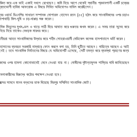
ে বঞ্চিত করে এক ভাই একাই দখলে রেখেছেন। জমি নিয়ে আগে থেকেই স্থানীয় প্রভাবশালী একটি চক্রের
রি ভুক্তভোগী হাবিবা আফরোজ এ বিষয়ে লিখিত অভিযোগও দাখিল করেছিলেন।
নম্বর ওয়ার্ড বিএনপির সাধারণ সম্পাদক মোশারফ হোসেন রতন (৫৫) হঠাৎ করে সাংবাদিকদের ওপর চড়াও
থাড়ি কিল-ঘুষি ও চড়-থাপ্পড় শুরু করেন।
াদিক মিতুলের মুখমণ্ডল ও ঘাড়ে লাঠি দিয়ে আঘাত করে গুরুতর জখম করেন। এ সময় তারা সন্দেহ করে
িনিয়ে নিয়ে তাকেও বেধড়ক মারধর করে।
 স্থানীয়রা আহত সাংবাদিকদের উদ্ধার করে শহীদ সোহরাওয়ার্দী মেডিকেল কলেজ হাসপাতালে ভর্তি করেন।
কিব হাসানের ব্যবহৃত সরকারি নাম্বারে ফোন করলে বলা হয়, তিনি ছুটিতে আছেন। দায়িত্বে আছেন এ আই
নেই। তবে সাংবাদিক নির্যাতনের বিষয়ে যে অভিযোগটি এসেছে, সেটি তদন্ত করে ব্যবস্থা গ্রহণের জন্য
িকদের ওপর হামলা কোনোভাবেই মেনে নেওয়া যায় না। দোষীদের দৃষ্টান্তমূলক শাস্তির দাবি জানিয়েছেন
হামলাকারীদের বিরুদ্ধে কঠোর পদক্ষেপ নেওয়া হবে।
ক্সের সামনে মানব বন্ধনের ডাক দিয়েছে মিরপুর সম্মিলিত সাংবাদিক জোট।