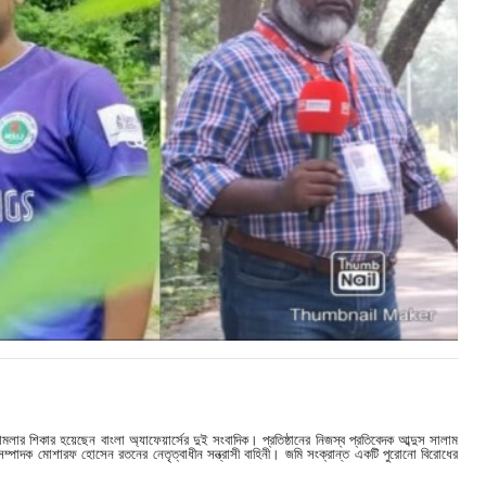
মলার শিকার হয়েছেন বাংলা অ্যাফেয়ার্সের দুই সংবাদিক। প্রতিষ্ঠানের নিজস্ব প্রতিবেদক আব্দুস সালাম
ম্পাদক মোশারফ হোসেন রতনের নেতৃত্বাধীন সন্ত্রাসী বাহিনী। জমি সংক্রান্ত একটি পুরোনো বিরোধের