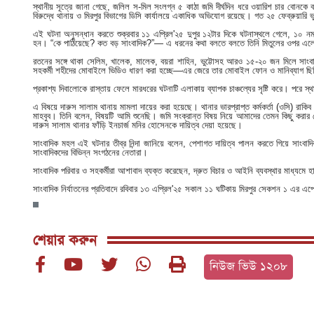
স্থানীয় সূত্রে জানা গেছে, জলিল স-মিল সংলগ্ন ৫ কাঠা জমি দীর্ঘদিন ধরে ওয়ারিশ চার বোনক
বিরুদ্ধে থানায় ও মিরপুর বিভাগের ডিসি কার্যালয়ে একাধিক অভিযোগ রয়েছে। গত ২৫ ফেব্রুয়া
এই ঘটনা অনুসন্ধান করতে শুক্রবার ১১ এপ্রিল'২৫ দুপুর ১২টার দিকে ঘটনাস্থলে গেলে, ১০ 
হন। “কে পাঠিয়েছে? কত বড় সাংবাদিক?”— এ ধরনের কথা বলতে বলতে তিনি মিতুলের ওপর এলোপা
রতনের সঙ্গে থাকা সেলিম, খালেক, মালেক, বয়রা শাহিন, ভুট্টোসহ আরও ১৫-২০ জন মিলে সাংব
সহকর্মী শহীদের মোবাইলে ভিডিও ধারণ করা হচ্ছে—এর জেরে তার মোবাইল ফোন ও মানিব্যাগ ছ
প্রকাশ্য দিবালোকে রাস্তায় ফেলে মারধরের ঘটনাটি এলাকায় ব্যাপক চাঞ্চল্যের সৃষ্টি করে। পরে
এ বিষয়ে দারুস সালাম থানায় মামলা দায়ের করা হয়েছে। থানার ভারপ্রাপ্ত কর্মকর্তা (ওসি) রা
মাহবুব। তিনি বলেন, বিষয়টি আমি শুনেছি। জমি সংক্রান্ত বিষয় নিয়ে আমাদের তেমন কিছু করার 
দারুস সালাম থানার ফাঁড়ি ইনচার্জ মনির হোসেনকে দায়িত্ব দেয়া হয়েছে।
সাংবাদিক মহল এই ঘটনার তীব্র নিন্দা জানিয়ে বলেন, পেশাগত দায়িত্ব পালন করতে গিয়ে সাংবাদ
সাংবাদিকদের বিভিন্ন সংগঠনের নেতারা।
সাংবাদিক পরিবার ও সহকর্মীরা আশাবাদ ব্যক্ত করেছেন, দ্রুত বিচার ও আইনি ব্যবস্থার মাধ্যমে 
সাংবাদিক নির্যাতনের প্রতিবাদে রবিবার ১৩ এপ্রিল'২৫ সকাল ১১ ঘটিকায় মিরপুর সেকশন ১ এর এপে
শেয়ার করুন
নিউজ ভিউ ১২০৮