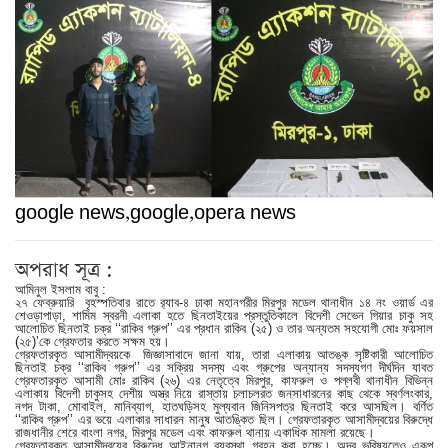
google news,google,opera news
অপরাধ সূত্র :
আমিনুল ইসলাম বাবু :
২৭ ফেব্রুয়ারি বৃহস্পতিবার রাতে র‌্যাব-৪ ঢাকা মহানগরীর মিরপুর মডেল থানাধীন ১৪ নং ওয়ার্ড এর
শেওড়াপাড়া, শামিম স্বরনী এলাকা হতে ছিনতাইয়ের প্রস্তুতিকালে বিদেশী সেভেন গিয়ার চাকু সহ
আলোচিত ছিনতাই চক্র ‘‘রাকিব গ্রুপ’’ এর প্রধান রাকিব (২৫) ও তার অন্যতম সহযোগী মোঃ ফয়সাল
(২৫)’কে গ্রেফতার করতে সক্ষম হয়।
গ্রেফতারকৃত আসামীদ্বয়কে জিজ্ঞাসাবাদে জানা যায়, তারা এলাকায় আতঙ্ক সৃষ্টিকারী আলোচিত
ছিনতাই চক্র ‘‘রাকিব গ্রুপ’’ এর সক্রিয় সদস্য এবং গ্রুপের অন্যান্য সদস্যগণ দীর্ঘদিন যাবত
গ্রেফতারকৃত আসামী মোঃ রাকিব (২৬) এর নেতৃত্বে মিরপুর, কাফরুল ও পল্লবী থানাধীন বিভিন্ন
এলাকায় বিদেশী চাকুসহ দেশীয় অস্ত্র নিয়ে রাস্তায় চলাচলরত জনসাধারনের কাছ থেকে স্বর্ণলংকার,
নগদ টাকা, মোবাইল, মানিব্যাগ, হাতঘড়িসহ মুল্যবান জিনিসপত্র ছিনতাই করে আসছিল। বর্ণিত
‘‘রাকিব গ্রুপ’’ এর ভয়ে এলাকার সাধারন মানুষ আতঙ্কিত ছিল। গ্রেফতারকৃত আসামীদ্বয়ের বিরুদ্ধে
রাজধানীর শেরে বাংলা নগর, মিরপুর মডেল এবং কাফরুল থানায় একাধিক মামলা রয়েছে।
গ্রেফতারকৃত আসামীদ্বয়ের বিরুদ্ধে আইনানুগ ব্যবস্থা গ্রহন করা হচ্ছে। অদূর ভবিষ্যতেও এরূপ