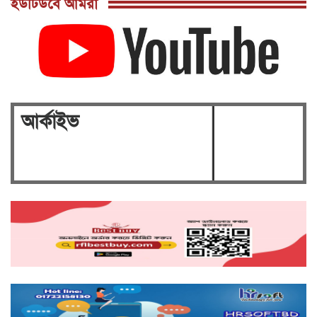
ইউটিউবে আমরা
: ৭লক্ষ টাকা জরিমানাসহ বৈদ্যুতিক মিটার জব্দ
গুলশানে রাজউকের মোবাইল কোর্টে ৭টি হোটেল ও
সেলুন সীলগালা, ৯ নারী ও ৫ পুরুষ আটক
রাজধানীর মানিকদী ও মাটিকাটায় রাজউক এর
মোবাইল কোর্ট ও বৈদ্যুতিক মিটার জব্দ।।
ঢাকা ১৭ আসনে নির্বাচন প্রার্থীতা প্রত্যাশী বিএনপি'র
আর্কাইভ
ত্যাগী যুব নেতা মাহমুদুল আলম সোহাগ।