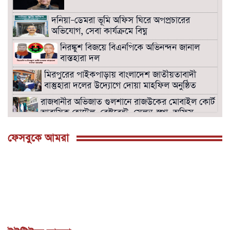
দনিয়া–ডেমরা ভূমি অফিস ঘিরে অপপ্রচারের
অভিযোগ, সেবা কার্যক্রমে বিঘ্ন
নিরঙ্কুশ বিজয়ে বিএনপিকে অভিনন্দন জানাল
বাস্তহারা দল
মিরপুরের পাইকপাড়ায় বাংলাদেশ জাতীয়তাবাদী
বাস্তুহারা দলের উদ্যোগে দোয়া মাহফিল অনুষ্ঠিত
রাজধানীর অভিজাত গুলশানে রাজউকের মোবাইল কোর্ট।
আবাসিক হোটেল, রেস্টুরেন্ট, সেলুন-স্পা, অফিস
সিলগালা।
ফেসবুকে আমরা
বনানীতে রাজউকের উচ্ছেদ অভিযানে হোটেল,
রেস্টুরেন্ট, অফিস সীল গালা ও অপসারণে অঙ্গীকার
নামা গ্রহণ।
সংসদ ভবনের দক্ষিন প্লাজায় ওসমান হাদির জানাজা
শনিবার দুপুর দুইটায়
পল্লবীতে ৭৩ রাউন্ড গুলিসহ তিনটি বিদেশি
পিস্তল উদ্ধার
মিরপুরে রাজউকের মোবাইল কোর্টে ৭টি ভবনে উচ্ছেদ