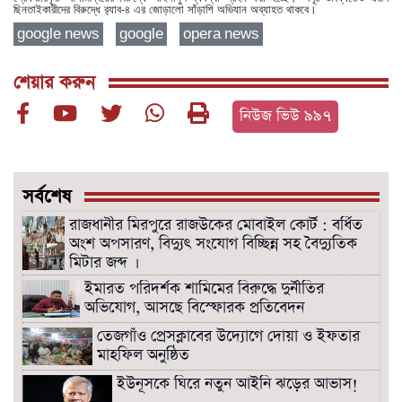
ছিনতাইকারীদের বিরুদ্ধে র‌্যাব-৪ এর জোড়ালো সাঁড়াশি অভিযান অব্যাহত থাকবে।
google news
google
opera news
শেয়ার করুন
নিউজ ভিউ ৯৯৭
সর্বশেষ
রাজধানীর মিরপুরে রাজউকের মোবাইল কোর্ট : বর্ধিত
অংশ অপসারণ, বিদ্যুৎ সংযোগ বিচ্ছিন্ন সহ বৈদ্যুতিক
মিটার জব্দ ।
ইমারত পরিদর্শক শামিমের বিরুদ্ধে দুর্নীতির
অভিযোগ, আসছে বিস্ফোরক প্রতিবেদন
তেজগাঁও প্রেসক্লাবের উদ্যোগে দোয়া ও ইফতার
মাহফিল অনুষ্ঠিত
ইউনূসকে ঘিরে নতুন আইনি ঝড়ের আভাস!