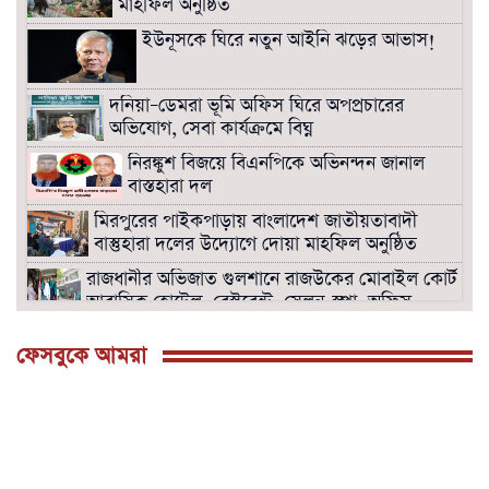
মাহফিল অনুষ্ঠিত
ইউনূসকে ঘিরে নতুন আইনি ঝড়ের আভাস!
দনিয়া–ডেমরা ভূমি অফিস ঘিরে অপপ্রচারের
অভিযোগ, সেবা কার্যক্রমে বিঘ্ন
নিরঙ্কুশ বিজয়ে বিএনপিকে অভিনন্দন জানাল
বাস্তহারা দল
মিরপুরের পাইকপাড়ায় বাংলাদেশ জাতীয়তাবাদী
বাস্তুহারা দলের উদ্যোগে দোয়া মাহফিল অনুষ্ঠিত
রাজধানীর অভিজাত গুলশানে রাজউকের মোবাইল কোর্ট।
আবাসিক হোটেল, রেস্টুরেন্ট, সেলুন-স্পা, অফিস
সিলগালা।
ফেসবুকে আমরা
বনানীতে রাজউকের উচ্ছেদ অভিযানে হোটেল,
রেস্টুরেন্ট, অফিস সীল গালা ও অপসারণে অঙ্গীকার
নামা গ্রহণ।
সংসদ ভবনের দক্ষিন প্লাজায় ওসমান হাদির জানাজা
শনিবার দুপুর দুইটায়