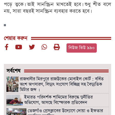
পড়ে ত্বকে। তাই সানস্ক্রিন মাখতেই হবে। শুধু শীত বলে
নয়, সারা বছরই সানস্ক্রিন ব্যবহার করতে হবে।
শেয়ার করুন
নিউজ ভিউ ৯৯০
সর্বশেষ
রাজধানীর মিরপুরে রাজউকের মোবাইল কোর্ট : বর্ধিত
অংশ অপসারণ, বিদ্যুৎ সংযোগ বিচ্ছিন্ন সহ বৈদ্যুতিক
মিটার জব্দ ।
ইমারত পরিদর্শক শামিমের বিরুদ্ধে দুর্নীতির
অভিযোগ, আসছে বিস্ফোরক প্রতিবেদন
তেজগাঁও প্রেসক্লাবের উদ্যোগে দোয়া ও ইফতার