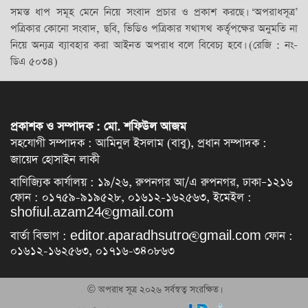
সমস্ত ধাপ সমূহ মেনে নিয়ে সংবাদ প্রচার ও প্রকাশ করছে। ‘অপরাধসূত্র’
পত্রিকার কোনো সংবাদ, ছবি, ভিডিও পত্রিকার যথাযথ কর্তৃপক্ষের অনুমতি না
নিয়ে অন্যত্র ব্যাবহার করা আইনত অপরাধ বলে বিবেচ্য হবে। (রেজি : নং-
ডিএ ৫০৩৪)
প্রকাশক ও সম্পাদক : মো. শফিউল আজম
সহযোগী সম্পাদক : আমিনুল ইসলাম (বাবু), প্রধান সম্পাদক :
জায়েদ হোসাইন লাকী
বাণিজ্যিক কার্যালয় : ১৯/২৬, রুপনগর আ/এ রুপনগর, ঢাকা–১২১৬
ফোন : ০১৭৫৯-৯১৯৫২৮, ০১৬১২-১৬২৫৬৩, ইমেইল :
shofiul.azam24@gmail.com
বার্তা বিভাগ : editor.aparadhsutro@gmail.com ফোন :
০১৬১২-১৬২৫৬৩, ০১৭১৬-৩৪০৮৬৩
© অপরাধ সূত্র ২০২৬ সর্বস্বত্ব সংরক্ষিত।